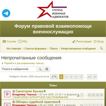
Форум правовой взаимопомощи
военнослужащих
Ссылки
FAQ
Регистрация
Вход
На главную
Список форумов
Поиск
Непрочитанные сообщения
ои
Непрочитанные сообщения
ск
Перейти к расширенному поиску
Найдено более 1000 результатов
1
2
3
4
5
…
10
Темы
Санатории Крыма
П
В
Владимир Черных
» 03 ноя 2020, 21:32 » в форуме
1
…
41
42
43
44
е
л
САНАТОРНО-КУРОРТНОЕ ОБСЛУЖИВАНИЕ
р
о
Обзоры судебной практики
е
ж
П
В
Владимир Черных
й
» 06 окт 2006, 18:27 » в форуме
е
1
2
3
4
5