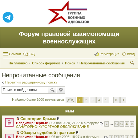
Форум правовой взаимопомощи
военнослужащих
Ссылки
FAQ
Регистрация
Вход
На главную
Список форумов
Поиск
Непрочитанные сообщения
ои
Непрочитанные сообщения
ск
Перейти к расширенному поиску
Найдено более 1000 результатов
1
2
3
4
5
…
10
Темы
Санатории Крыма
П
В
Владимир Черных
» 03 ноя 2020, 21:32 » в форуме
1
…
41
42
43
44
е
л
САНАТОРНО-КУРОРТНОЕ ОБСЛУЖИВАНИЕ
р
о
Обзоры судебной практики
е
ж
П
В
Владимир Черных
й
» 06 окт 2006, 18:27 » в форуме
е
1
2
3
4
5