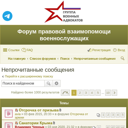
Форум правовой взаимопомощи
военнослужащих
Ссылки
FAQ
Регистрация
Вход
На главную
Список форумов
Поиск
Непрочитанные сообщения
ои
Непрочитанные сообщения
ск
Перейти к расширенному поиску
Найдено более 1000 результатов
1
2
3
4
5
…
10
Темы
Отсрочка от призыва
П
В
avia
» 03 фев 2015, 20:33 » в форуме
Отсрочка от
1
2
3
4
5
е
л
армии
р
о
Санатории Крыма
е
ж
П
В
Владимир Черных
й
» 03 ноя 2020, 21:32 » в форуме
е
1
…
41
42
43
44