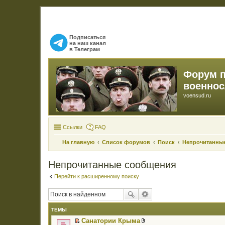
Подписаться
на наш канал
в Телеграм
Форум 
военно
voensud.ru
Ссылки
FAQ
На главную
Список форумов
Поиск
Непрочитанны
Непрочитанные сообщения
Перейти к расширенному поиску
ТЕМЫ
Санатории Крыма