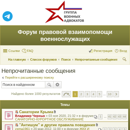
Форум правовой взаимопомощи
военнослужащих
Ссылки
FAQ
Регистрация
Вход
На главную
Список форумов
Поиск
Непрочитанные сообщения
ои
Непрочитанные сообщения
ск
Перейти к расширенному поиску
Найдено более 1000 результатов
1
2
3
4
5
…
10
Темы
Санатории Крыма
П
В
Владимир Черных
» 03 ноя 2020, 21:32 » в форуме
1
…
41
42
43
44
е
л
САНАТОРНО-КУРОРТНОЕ ОБСЛУЖИВАНИЕ
р
о
"Антишум" и другие правила поведения
е
ж
П
В
zema1961
й
» 20 мар 2012, 11:00 » в форуме
е
ЖКХ И
1
2
3
4
5