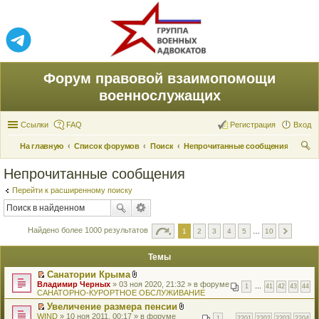
Форум правовой взаимопомощи
военнослужащих
Ссылки
FAQ
Регистрация
Вход
На главную
Список форумов
Поиск
Непрочитанные сообщения
ои
Непрочитанные сообщения
ск
Перейти к расширенному поиску
Найдено более 1000 результатов
1
2
3
4
5
…
10
Темы
Санатории Крыма
П
В
Владимир Черных
» 03 ноя 2020, 21:32 » в форуме
1
…
41
42
43
44
е
л
САНАТОРНО-КУРОРТНОЕ ОБСЛУЖИВАНИЕ
р
о
Увеличение размера пенсии
е
ж
П
В
WIND
й
» 10 ноя 2011, 00:17 » в форуме
е
1
…
2201
2202
2203
2204