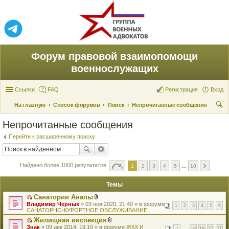
Форум правовой взаимопомощи
военнослужащих
Ссылки
FAQ
Регистрация
Вход
На главную
Список форумов
Поиск
Непрочитанные сообщения
ои
Непрочитанные сообщения
ск
Перейти к расширенному поиску
Найдено более 1000 результатов
1
2
3
4
5
…
10
Темы
Санатории Анапы
П
В
Владимир Черных
» 03 ноя 2020, 21:40 » в форуме
1
2
3
4
5
6
е
л
САНАТОРНО-КУРОРТНОЕ ОБСЛУЖИВАНИЕ
р
о
Жилищная инспекция
е
ж
П
В
Знак
й
» 09 дек 2014, 19:10 » в форуме
е
ЖКХ И
1
…
18
19
20
21