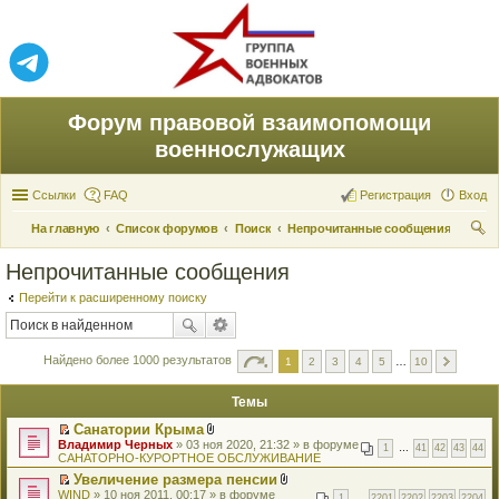
Форум правовой взаимопомощи
военнослужащих
Ссылки
FAQ
Регистрация
Вход
На главную
Список форумов
Поиск
Непрочитанные сообщения
ои
Непрочитанные сообщения
ск
Перейти к расширенному поиску
Найдено более 1000 результатов
1
2
3
4
5
…
10
Темы
Санатории Крыма
П
В
Владимир Черных
» 03 ноя 2020, 21:32 » в форуме
1
…
41
42
43
44
е
л
САНАТОРНО-КУРОРТНОЕ ОБСЛУЖИВАНИЕ
р
о
Увеличение размера пенсии
е
ж
П
В
WIND
й
» 10 ноя 2011, 00:17 » в форуме
е
1
…
2201
2202
2203
2204