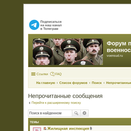
Подписаться
на наш канал
в Телеграм
Форум 
военно
voensud.ru
Ссылки
FAQ
На главную
Список форумов
Поиск
Непрочитанны
Непрочитанные сообщения
Перейти к расширенному поиску
ТЕМЫ
Жилищная инспекция