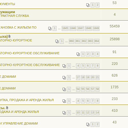
53
КУМЕНТЫ
1
2
лужащим
4
ТРАКТНАЯ СЛУЖБА
55459
АНОВКА С ЖИЛЬЕМ ПО
1
…
1845
1846
1847
1848
1849
ыха)
25898
В
АТОРНО-КУРОРТНОЕ
1
…
860
861
862
863
864
л
о
ж
91
АТОРНО-КУРОРТНОЕ ОБСЛУЖИВАНИЕ
е
1
2
3
4
н
и
я
220
АТОРНО-КУРОРТНОЕ ОБСЛУЖИВАНИЕ
1
…
4
5
6
7
8
626
Е ДОМАМИ
1
…
17
18
19
20
21
1735
Е ДОМАМИ
1
…
54
55
56
57
58
233
УПКА, ПРОДАЖА И АРЕНДА ЖИЛЬЯ
1
…
4
5
6
7
8
сы.
410
В
ОДАЖА И АРЕНДА ЖИЛЬЯ
1
…
10
11
12
13
14
л
о
ж
43
И УПРАВЛЕНИЕ ДОМАМИ
е
1
2
н