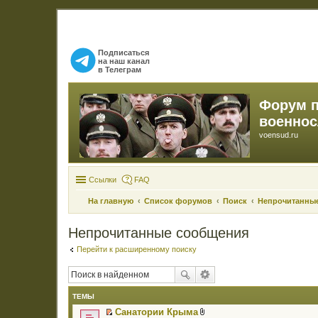
Подписаться
на наш канал
в Телеграм
Форум 
военно
voensud.ru
Ссылки
FAQ
На главную
Список форумов
Поиск
Непрочитанны
Непрочитанные сообщения
Перейти к расширенному поиску
ТЕМЫ
Санатории Крыма