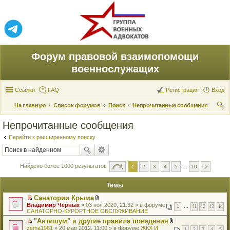
Форум правовой взаимопомощи
военнослужащих
Ссылки
FAQ
Регистрация
Вход
На главную
Список форумов
Поиск
Непрочитанные сообщения
ои
Непрочитанные сообщения
ск
Перейти к расширенному поиску
Найдено более 1000 результатов
1
2
3
4
5
…
10
Темы
Санатории Крыма
П
В
Владимир Черных
» 03 ноя 2020, 21:32 » в форуме
1
…
41
42
43
44
е
л
САНАТОРНО-КУРОРТНОЕ ОБСЛУЖИВАНИЕ
р
о
"Антишум" и другие правила поведения
е
ж
П
В
zema1961
й
» 20 мар 2012, 11:00 » в форуме
е
ЖКХ И
1
2
3
4
5