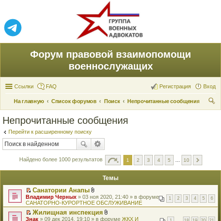
Форум правовой взаимопомощи
военнослужащих
Ссылки
FAQ
Регистрация
Вход
На главную
Список форумов
Поиск
Непрочитанные сообщения
ои
Непрочитанные сообщения
ск
Перейти к расширенному поиску
Найдено более 1000 результатов
1
2
3
4
5
…
10
Темы
Санатории Анапы
П
В
Владимир Черных
» 03 ноя 2020, 21:40 » в форуме
1
2
3
4
5
6
е
л
САНАТОРНО-КУРОРТНОЕ ОБСЛУЖИВАНИЕ
р
о
Жилищная инспекция
е
ж
П
В
Знак
й
» 09 дек 2014, 19:10 » в форуме
е
ЖКХ И
1
…
18
19
20
21