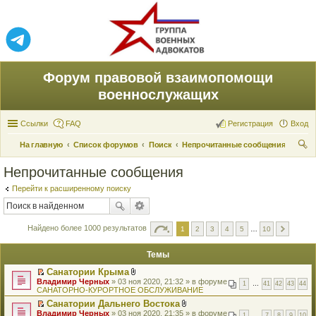
Форум правовой взаимопомощи
военнослужащих
Ссылки
FAQ
Регистрация
Вход
На главную
Список форумов
Поиск
Непрочитанные сообщения
ои
Непрочитанные сообщения
ск
Перейти к расширенному поиску
Найдено более 1000 результатов
1
2
3
4
5
…
10
Темы
Санатории Крыма
П
В
Владимир Черных
» 03 ноя 2020, 21:32 » в форуме
1
…
41
42
43
44
е
л
САНАТОРНО-КУРОРТНОЕ ОБСЛУЖИВАНИЕ
р
о
Санатории Дальнего Востока
е
ж
П
В
Владимир Черных
й
» 03 ноя 2020, 21:35 » в форуме
е
1
…
7
8
9
10