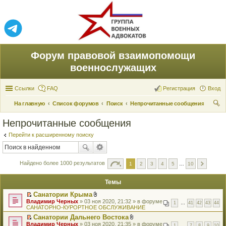
Форум правовой взаимопомощи
военнослужащих
Ссылки
FAQ
Регистрация
Вход
На главную
Список форумов
Поиск
Непрочитанные сообщения
ои
Непрочитанные сообщения
ск
Перейти к расширенному поиску
Найдено более 1000 результатов
1
2
3
4
5
…
10
Темы
Санатории Крыма
П
В
Владимир Черных
» 03 ноя 2020, 21:32 » в форуме
1
…
41
42
43
44
е
л
САНАТОРНО-КУРОРТНОЕ ОБСЛУЖИВАНИЕ
р
о
Санатории Дальнего Востока
е
ж
П
В
Владимир Черных
й
» 03 ноя 2020, 21:35 » в форуме
е
1
…
7
8
9
10