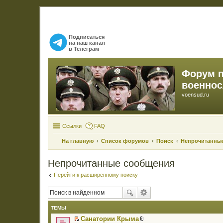
Подписаться
на наш канал
в Телеграм
Форум 
военно
voensud.ru
Ссылки
FAQ
На главную
Список форумов
Поиск
Непрочитанны
Непрочитанные сообщения
Перейти к расширенному поиску
ТЕМЫ
Санатории Крыма