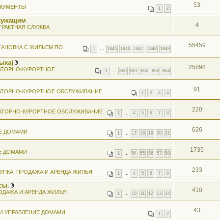
53
КУМЕНТЫ
1
2
лужащим
4
ТРАКТНАЯ СЛУЖБА
55459
АНОВКА С ЖИЛЬЕМ ПО
1
…
1845
1846
1847
1848
1849
ыха)
25898
В
АТОРНО-КУРОРТНОЕ
1
…
860
861
862
863
864
л
о
ж
91
АТОРНО-КУРОРТНОЕ ОБСЛУЖИВАНИЕ
е
1
2
3
4
н
и
я
220
АТОРНО-КУРОРТНОЕ ОБСЛУЖИВАНИЕ
1
…
4
5
6
7
8
626
Е ДОМАМИ
1
…
17
18
19
20
21
1735
Е ДОМАМИ
1
…
54
55
56
57
58
233
УПКА, ПРОДАЖА И АРЕНДА ЖИЛЬЯ
1
…
4
5
6
7
8
сы.
410
В
ОДАЖА И АРЕНДА ЖИЛЬЯ
1
…
10
11
12
13
14
л
о
ж
43
И УПРАВЛЕНИЕ ДОМАМИ
е
1
2
н