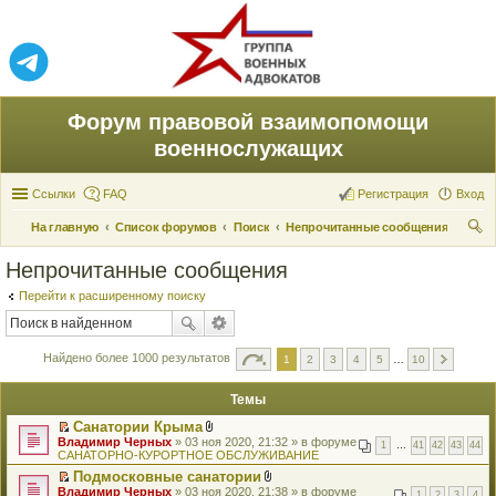
Форум правовой взаимопомощи
военнослужащих
Ссылки
FAQ
Регистрация
Вход
На главную
Список форумов
Поиск
Непрочитанные сообщения
ои
Непрочитанные сообщения
ск
Перейти к расширенному поиску
Найдено более 1000 результатов
1
2
3
4
5
…
10
Темы
Санатории Крыма
П
В
Владимир Черных
» 03 ноя 2020, 21:32 » в форуме
1
…
41
42
43
44
е
л
САНАТОРНО-КУРОРТНОЕ ОБСЛУЖИВАНИЕ
р
о
Подмосковные санатории
е
ж
П
В
Владимир Черных
й
» 03 ноя 2020, 21:38 » в форуме
е
1
2
3
4