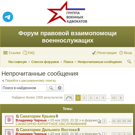
Форум правовой взаимопомощи
военнослужащих
Ссылки
FAQ
Регистрация
Вход
На главную
Список форумов
Поиск
Непрочитанные сообщения
ои
Непрочитанные сообщения
ск
Перейти к расширенному поиску
Найдено более 1000 результатов
1
2
3
4
5
…
10
Темы
Санатории Крыма
П
В
Владимир Черных
» 03 ноя 2020, 21:32 » в форуме
1
…
41
42
43
44
е
л
САНАТОРНО-КУРОРТНОЕ ОБСЛУЖИВАНИЕ
р
о
Санатории Дальнего Востока
е
ж
П
В
Владимир Черных
й
» 03 ноя 2020, 21:35 » в форуме
е
1
…
7
8
9
10