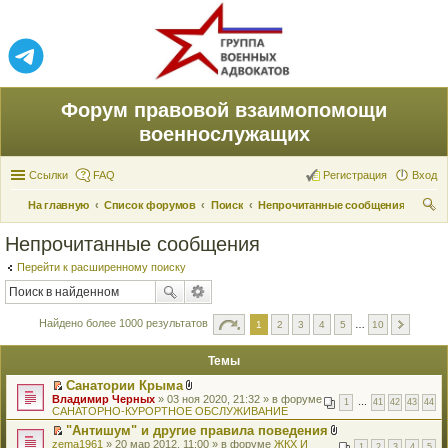
Форум правовой взаимопомощи
военнослужащих
Ссылки
FAQ
Регистрация
Вход
На главную
Список форумов
Поиск
Непрочитанные сообщения
ои
Непрочитанные сообщения
ск
Перейти к расширенному поиску
Найдено более 1000 результатов
1
2
3
4
5
…
10
Темы
Санатории Крыма
П
В
Владимир Черных
» 03 ноя 2020, 21:32 » в форуме
1
…
41
42
43
44
е
л
САНАТОРНО-КУРОРТНОЕ ОБСЛУЖИВАНИЕ
р
о
"Антишум" и другие правила поведения
е
ж
П
В
zema1961
й
» 20 мар 2012, 11:00 » в форуме
е
ЖКХ И
1
2
3
4
5