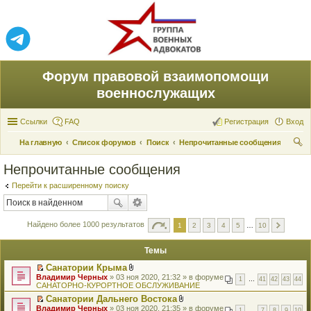
Форум правовой взаимопомощи
военнослужащих
Ссылки
FAQ
Регистрация
Вход
На главную
Список форумов
Поиск
Непрочитанные сообщения
ои
Непрочитанные сообщения
ск
Перейти к расширенному поиску
Найдено более 1000 результатов
1
2
3
4
5
…
10
Темы
Санатории Крыма
П
В
Владимир Черных
» 03 ноя 2020, 21:32 » в форуме
1
…
41
42
43
44
е
л
САНАТОРНО-КУРОРТНОЕ ОБСЛУЖИВАНИЕ
р
о
Санатории Дальнего Востока
е
ж
П
В
Владимир Черных
й
» 03 ноя 2020, 21:35 » в форуме
е
1
…
7
8
9
10