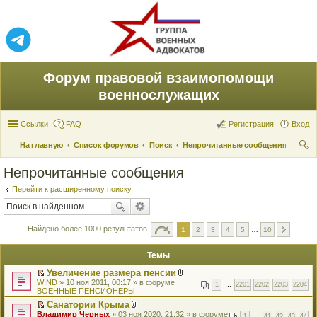
Форум правовой взаимопомощи
военнослужащих
Ссылки
FAQ
Регистрация
Вход
На главную
Список форумов
Поиск
Непрочитанные сообщения
ои
Непрочитанные сообщения
ск
Перейти к расширенному поиску
Найдено более 1000 результатов
1
2
3
4
5
…
10
Темы
Увеличение размера пенсии
П
В
WIND
» 10 ноя 2011, 00:17 » в форуме
1
…
2201
2202
2203
2204
е
л
ВОЕННЫЕ ПЕНСИОНЕРЫ
р
о
Санатории Крыма
е
ж
П
В
Владимир Черных
й
» 03 ноя 2020, 21:32 » в форуме
е
1
…
41
42
43
44