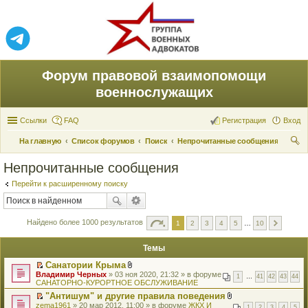
Форум правовой взаимопомощи
военнослужащих
Ссылки
FAQ
Регистрация
Вход
На главную
Список форумов
Поиск
Непрочитанные сообщения
ои
Непрочитанные сообщения
ск
Перейти к расширенному поиску
Найдено более 1000 результатов
1
2
3
4
5
…
10
Темы
Санатории Крыма
П
В
Владимир Черных
» 03 ноя 2020, 21:32 » в форуме
1
…
41
42
43
44
е
л
САНАТОРНО-КУРОРТНОЕ ОБСЛУЖИВАНИЕ
р
о
"Антишум" и другие правила поведения
е
ж
П
В
zema1961
й
» 20 мар 2012, 11:00 » в форуме
е
ЖКХ И
1
2
3
4
5