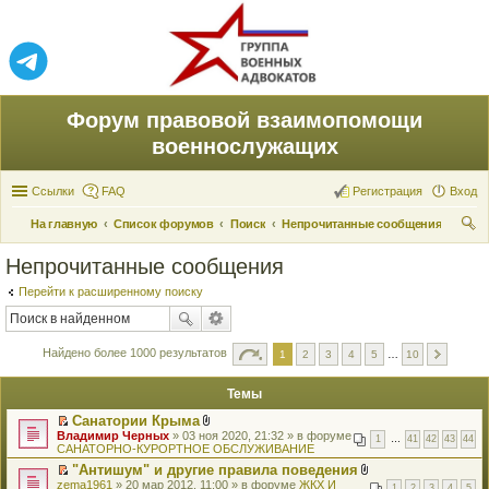
Форум правовой взаимопомощи
военнослужащих
Ссылки
FAQ
Регистрация
Вход
На главную
Список форумов
Поиск
Непрочитанные сообщения
ои
Непрочитанные сообщения
ск
Перейти к расширенному поиску
Найдено более 1000 результатов
1
2
3
4
5
…
10
Темы
Санатории Крыма
П
В
Владимир Черных
» 03 ноя 2020, 21:32 » в форуме
1
…
41
42
43
44
е
л
САНАТОРНО-КУРОРТНОЕ ОБСЛУЖИВАНИЕ
р
о
"Антишум" и другие правила поведения
е
ж
П
В
zema1961
й
» 20 мар 2012, 11:00 » в форуме
е
ЖКХ И
1
2
3
4
5