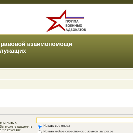
правовой взаимопомощи
служащих
лжны быть в
Искать все слова
 Вы можете разделить
те
*
в качестве
Искать любое слово/поиск с языком запросов