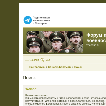
Подписаться
на наш канал
в Телеграм
Форум 
военно
voensud.ru
Ссылки
FAQ
На главную
Список форумов
Поиск
Поиск
ЗАПРОС
Ключевые слова:
Вы можете использовать
+
, чтобы определить слова, которые до
результатах, и
-
для слов, которых в результатах быть не должно.
слова символом
|
для поиска любого слова из списка. Используй