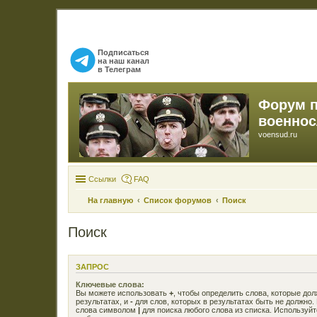
Подписаться
на наш канал
в Телеграм
Форум 
военно
voensud.ru
Ссылки
FAQ
На главную
Список форумов
Поиск
Поиск
ЗАПРОС
Ключевые слова:
Вы можете использовать
+
, чтобы определить слова, которые до
результатах, и
-
для слов, которых в результатах быть не должно.
слова символом
|
для поиска любого слова из списка. Используй