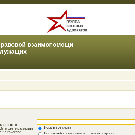
правовой взаимопомощи
служащих
лжны быть в
Искать все слова
 Вы можете разделить
те
*
в качестве
Искать любое слово/поиск с языком запросов