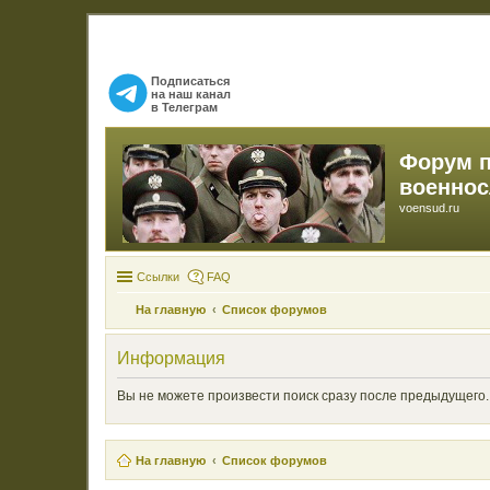
Подписаться
на наш канал
в Телеграм
Форум 
военно
voensud.ru
Ссылки
FAQ
На главную
Список форумов
Информация
Вы не можете произвести поиск сразу после предыдущего.
На главную
Список форумов