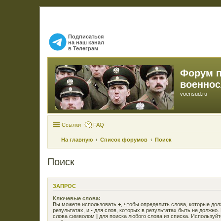
Подписаться
на наш канал
в Телеграм
Форум 
военно
voensud.ru
Ссылки
FAQ
На главную
Список форумов
Поиск
Поиск
ЗАПРОС
Ключевые слова:
Вы можете использовать
+
, чтобы определить слова, которые до
результатах, и
-
для слов, которых в результатах быть не должно.
слова символом
|
для поиска любого слова из списка. Используй