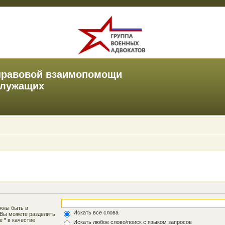
правовой взаимопомощи
служащих
лжны быть в
Искать все слова
 Вы можете разделить
те
*
в качестве
Искать любое слово/поиск с языком запросов