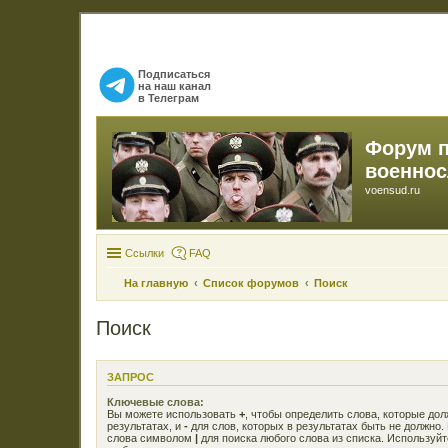
Подписаться
на наш канал
в Телеграм
Форум 
военно
voensud.ru
Ссылки
FAQ
На главную
Список форумов
Поиск
Поиск
ЗАПРОС
Ключевые слова:
Вы можете использовать
+
, чтобы определить слова, которые до
результатах, и
-
для слов, которых в результатах быть не должно.
слова символом
|
для поиска любого слова из списка. Используй