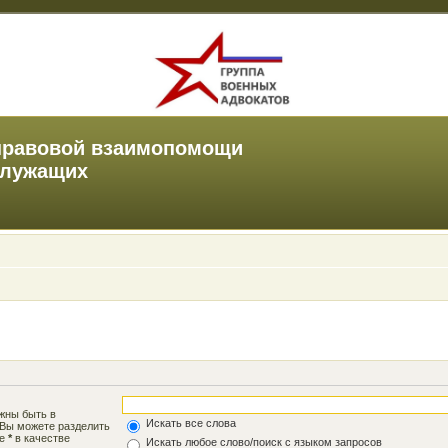
правовой взаимопомощи
служащих
лжны быть в
Искать все слова
 Вы можете разделить
те
*
в качестве
Искать любое слово/поиск с языком запросов