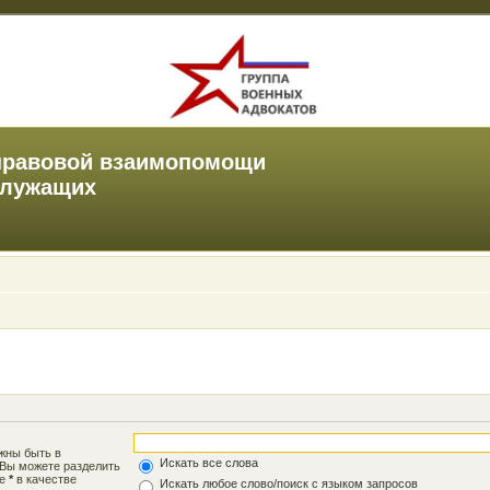
правовой взаимопомощи
служащих
лжны быть в
Искать все слова
 Вы можете разделить
те
*
в качестве
Искать любое слово/поиск с языком запросов