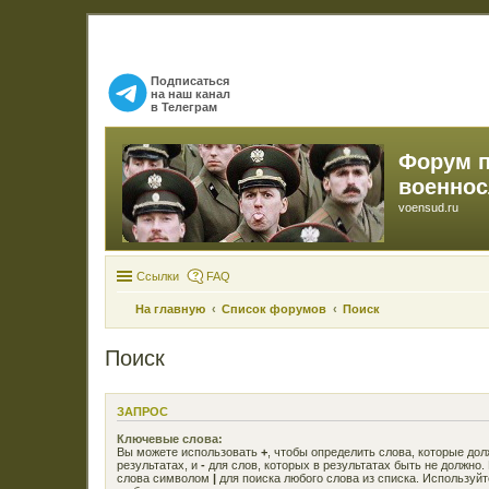
Подписаться
на наш канал
в Телеграм
Форум 
военно
voensud.ru
Ссылки
FAQ
На главную
Список форумов
Поиск
Поиск
ЗАПРОС
Ключевые слова:
Вы можете использовать
+
, чтобы определить слова, которые до
результатах, и
-
для слов, которых в результатах быть не должно.
слова символом
|
для поиска любого слова из списка. Используй