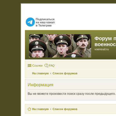
Подписаться
на наш канал
в Телеграм
Форум 
военно
voensud.ru
Ссылки
FAQ
На главную
Список форумов
Информация
Вы не можете произвести поиск сразу после предыдущего.
На главную
Список форумов