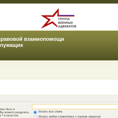
правовой взаимопомощи
служащих
лжны быть в
Искать все слова
 Вы можете разделить
те
*
в качестве
Искать любое слово/поиск с языком запросов