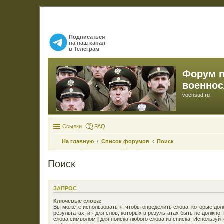
Подписаться
на наш канал
в Телеграм
Форум 
военно
voensud.ru
Ссылки
FAQ
На главную
Список форумов
Поиск
Поиск
ЗАПРОС
Ключевые слова:
Вы можете использовать
+
, чтобы определить слова, которые до
результатах, и
-
для слов, которых в результатах быть не должно.
слова символом
|
для поиска любого слова из списка. Используй