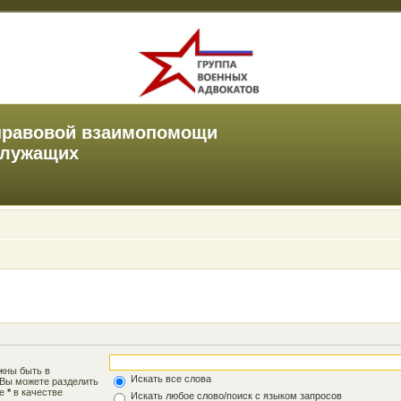
правовой взаимопомощи
служащих
лжны быть в
Искать все слова
 Вы можете разделить
те
*
в качестве
Искать любое слово/поиск с языком запросов