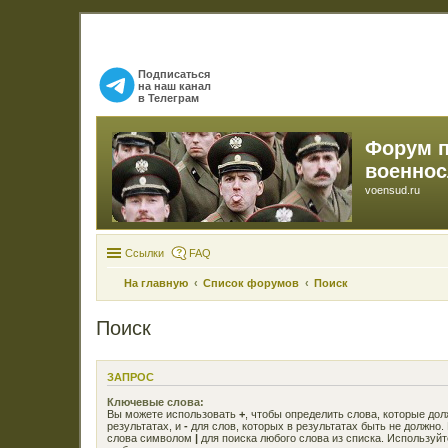
Подписаться
на наш канал
в Телеграм
Форум 
военно
voensud.ru
Ссылки
FAQ
На главную
Список форумов
Поиск
Поиск
ЗАПРОС
Ключевые слова:
Вы можете использовать
+
, чтобы определить слова, которые до
результатах, и
-
для слов, которых в результатах быть не должно.
слова символом
|
для поиска любого слова из списка. Используй