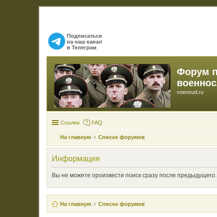
Подписаться
на наш канал
в Телеграм
Форум 
военно
voensud.ru
Ссылки
FAQ
На главную
Список форумов
Информация
Вы не можете произвести поиск сразу после предыдущего.
На главную
Список форумов