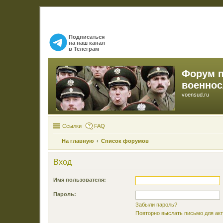
Подписаться
на наш канал
в Телеграм
Форум 
военно
voensud.ru
Ссылки
FAQ
На главную
Список форумов
Вход
Имя пользователя:
Пароль:
Забыли пароль?
Повторно выслать письмо для акт