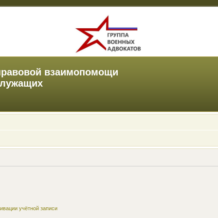
правовой взаимопомощи
служащих
ивации учётной записи