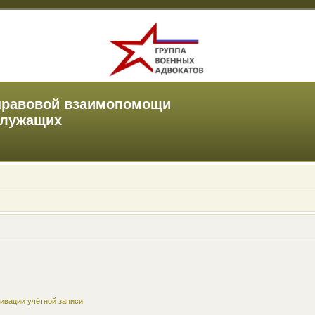
правовой взаимопомощи
служащих
ивации учётной записи