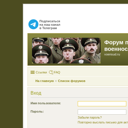
Подписаться
на наш канал
в Телеграм
Форум 
военно
voensud.ru
Ссылки
FAQ
На главную
Список форумов
Вход
Имя пользователя:
Пароль:
Забыли пароль?
Повторно выслать письмо для акт