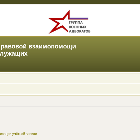
правовой взаимопомощи
служащих
ивации учётной записи