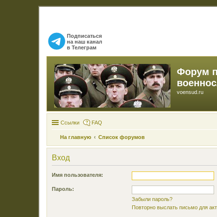
Подписаться
на наш канал
в Телеграм
Форум 
военно
voensud.ru
Ссылки
FAQ
На главную
Список форумов
Вход
Имя пользователя:
Пароль:
Забыли пароль?
Повторно выслать письмо для акт