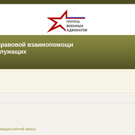
правовой взаимопомощи
служащих
ивации учётной записи