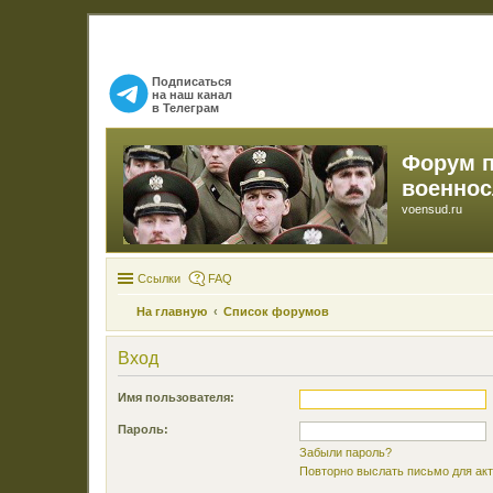
Подписаться
на наш канал
в Телеграм
Форум 
военно
voensud.ru
Ссылки
FAQ
На главную
Список форумов
Вход
Имя пользователя:
Пароль:
Забыли пароль?
Повторно выслать письмо для акт