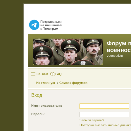
Подписаться
на наш канал
в Телеграм
Форум 
военно
voensud.ru
Ссылки
FAQ
На главную
Список форумов
Вход
Имя пользователя:
Пароль:
Забыли пароль?
Повторно выслать письмо для акт