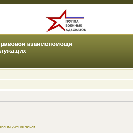
правовой взаимопомощи
служащих
ивации учётной записи