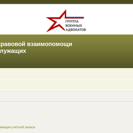
правовой взаимопомощи
служащих
ивации учётной записи