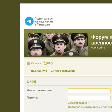
Подписаться
на наш канал
в Телеграм
Форум 
военно
voensud.ru
Ссылки
FAQ
На главную
Список форумов
Вход
Имя пользователя:
Пароль:
Забыли пароль?
Повторно выслать письмо для акт