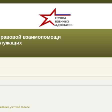
правовой взаимопомощи
служащих
ивации учётной записи