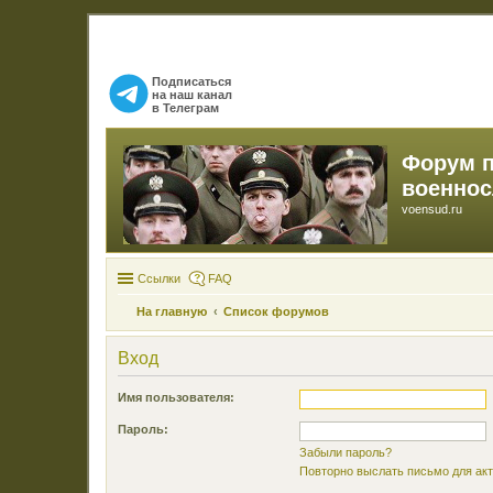
Подписаться
на наш канал
в Телеграм
Форум 
военно
voensud.ru
Ссылки
FAQ
На главную
Список форумов
Вход
Имя пользователя:
Пароль:
Забыли пароль?
Повторно выслать письмо для акт