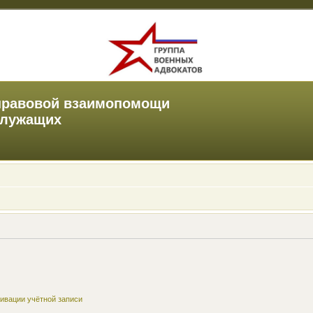
правовой взаимопомощи
служащих
ивации учётной записи