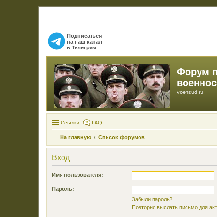
Подписаться
на наш канал
в Телеграм
Форум 
военно
voensud.ru
Ссылки
FAQ
На главную
Список форумов
Вход
Имя пользователя:
Пароль:
Забыли пароль?
Повторно выслать письмо для акт