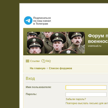
Подписаться
на наш канал
в Телеграм
Форум 
военно
voensud.ru
Ссылки
FAQ
На главную
Список форумов
Вход
Имя пользователя:
Пароль:
Забыли пароль?
Повторно выслать письмо для акт