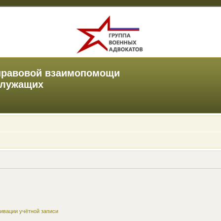
правовой взаимопомощи
служащих
ивации учётной записи