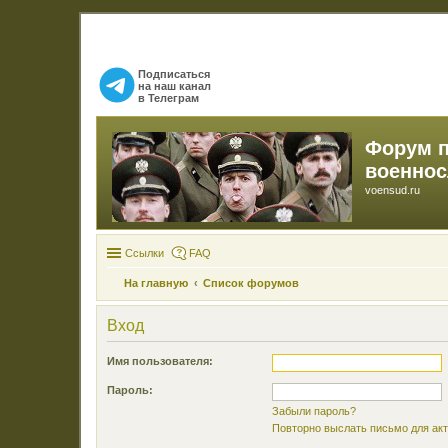
Подписаться
на наш канал
в Телеграм
Форум 
военно
voensud.ru
Ссылки
FAQ
На главную
Список форумов
Вход
Имя пользователя:
Пароль:
Забыли пароль?
Повторно выслать письмо для акт