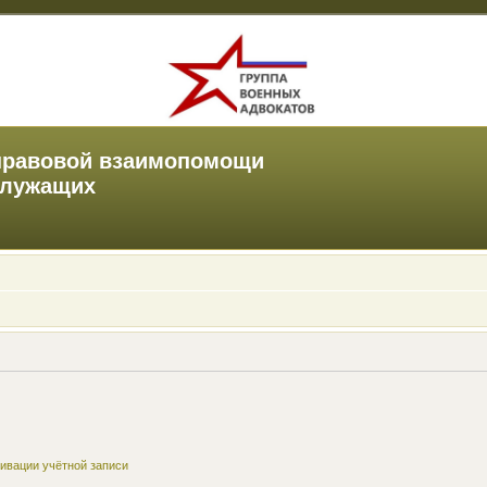
правовой взаимопомощи
служащих
ивации учётной записи