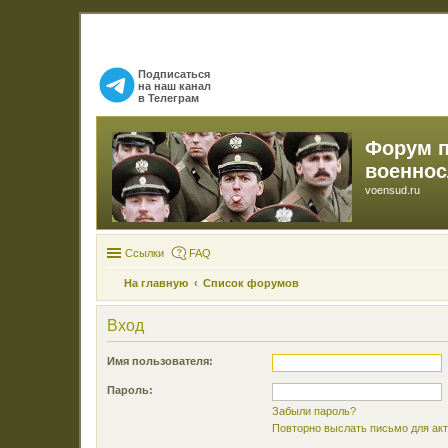
Подписаться
на наш канал
в Телеграм
Форум 
военно
voensud.ru
Ссылки
FAQ
На главную
Список форумов
Вход
Имя пользователя:
Пароль:
Забыли пароль?
Повторно выслать письмо для акт