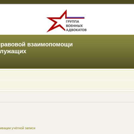
правовой взаимопомощи
служащих
ивации учётной записи