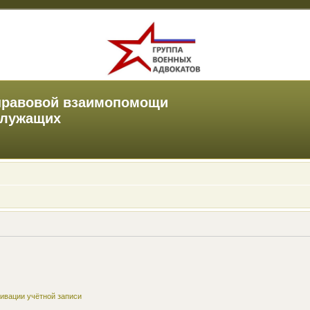
правовой взаимопомощи
служащих
ивации учётной записи