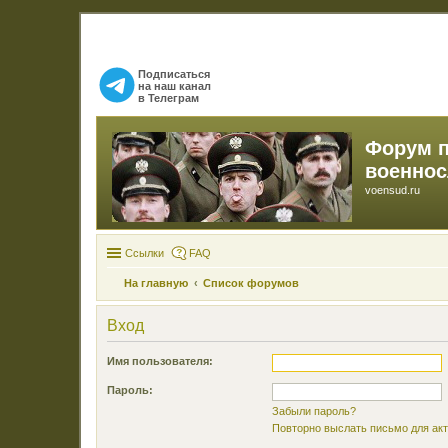
Подписаться
на наш канал
в Телеграм
Форум 
военно
voensud.ru
Ссылки
FAQ
На главную
Список форумов
Вход
Имя пользователя:
Пароль:
Забыли пароль?
Повторно выслать письмо для акт