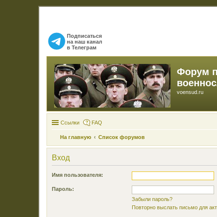
Подписаться
на наш канал
в Телеграм
Форум 
военно
voensud.ru
Ссылки
FAQ
На главную
Список форумов
Вход
Имя пользователя:
Пароль:
Забыли пароль?
Повторно выслать письмо для акт