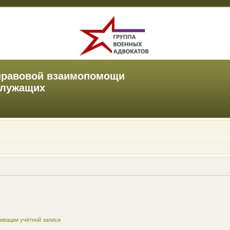
правовой взаимопомощи
служащих
ивации учётной записи