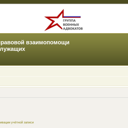
правовой взаимопомощи
служащих
ивации учётной записи