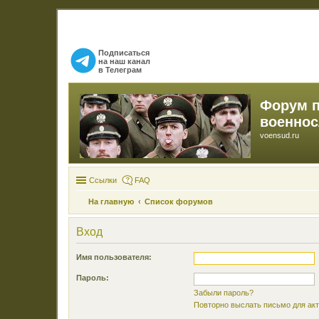
Подписаться
на наш канал
в Телеграм
Форум 
военно
voensud.ru
Ссылки
FAQ
На главную
Список форумов
Вход
Имя пользователя:
Пароль:
Забыли пароль?
Повторно выслать письмо для акт