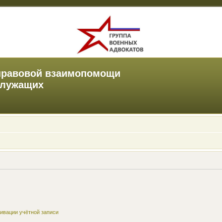
правовой взаимопомощи
служащих
ивации учётной записи