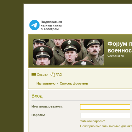
Подписаться
на наш канал
в Телеграм
Форум 
военно
voensud.ru
Ссылки
FAQ
На главную
Список форумов
Вход
Имя пользователя:
Пароль:
Забыли пароль?
Повторно выслать письмо для акт