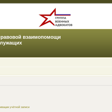
правовой взаимопомощи
служащих
ивации учётной записи