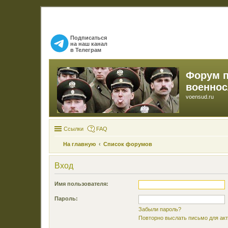
Подписаться
на наш канал
в Телеграм
Форум 
военно
voensud.ru
Ссылки
FAQ
На главную
Список форумов
Вход
Имя пользователя:
Пароль:
Забыли пароль?
Повторно выслать письмо для акт