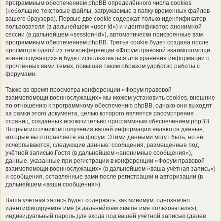
программным обеспечением phpBB определённого числа cookies
(небольшие текстовые файлы, загружаемые в папку временных файлов
вашего браузера). Первые две cookie содержат только идентификатор
пользователя (в дальнейшем «user-id») и идентификатор анонимной
сессии (в дальнейшем «session-id»), автоматически присвоенные вам
программным обеспечением phpBB. Третья cookie будет создана после
просмотра одной из тем конференции «Форум правовой взаимопомощи
военнослужащих» и будет использоваться для хранения информации о
прочтённых вами темах, повышая таким образом удобство работы с
форумами.
Также во время просмотра конференции «Форум правовой
взаимопомощи военнослужащих» мы можем установить cookies, внешние
по отношению к программному обеспечению phpBB, однако они выходят
за рамки этого документа, целью которого является рассмотрение
страниц, созданных исключительно программным обеспечением phpBB.
Вторым источником получения вашей информации являются данные,
которые вы отправляете на форум. Этими данными могут быть, но не
исчерпываются, следующие данные: сообщения, размещённые под
учётной записью Гостя (в дальнейшем «анонимные сообщения»),
данные, указанные при регистрации в конференции «Форум правовой
взаимопомощи военнослужащих» (в дальнейшем «ваша учётная запись»)
и сообщения, оставленные вами после регистрации и авторизации (в
дальнейшем «ваши сообщения»).
Ваша учётная запись будет содержать, как минимум, однозначно
идентифицируемое имя (в дальнейшем «ваше имя пользователя»),
индивидуальный пароль для входа под вашей учётной записью (далее