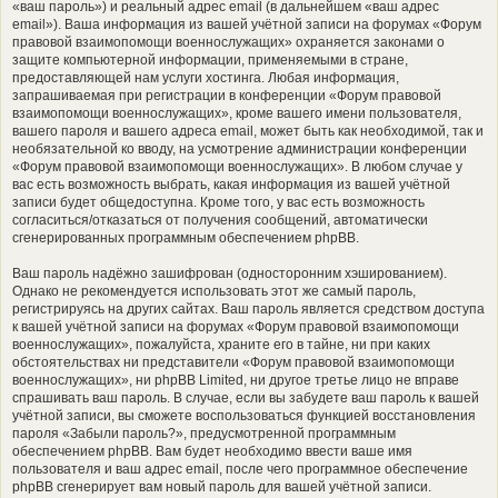
«ваш пароль») и реальный адрес email (в дальнейшем «ваш адрес
email»). Ваша информация из вашей учётной записи на форумах «Форум
правовой взаимопомощи военнослужащих» охраняется законами о
защите компьютерной информации, применяемыми в стране,
предоставляющей нам услуги хостинга. Любая информация,
запрашиваемая при регистрации в конференции «Форум правовой
взаимопомощи военнослужащих», кроме вашего имени пользователя,
вашего пароля и вашего адреса email, может быть как необходимой, так и
необязательной ко вводу, на усмотрение администрации конференции
«Форум правовой взаимопомощи военнослужащих». В любом случае у
вас есть возможность выбрать, какая информация из вашей учётной
записи будет общедоступна. Кроме того, у вас есть возможность
согласиться/отказаться от получения сообщений, автоматически
сгенерированных программным обеспечением phpBB.
Ваш пароль надёжно зашифрован (односторонним хэшированием).
Однако не рекомендуется использовать этот же самый пароль,
регистрируясь на других сайтах. Ваш пароль является средством доступа
к вашей учётной записи на форумах «Форум правовой взаимопомощи
военнослужащих», пожалуйста, храните его в тайне, ни при каких
обстоятельствах ни представители «Форум правовой взаимопомощи
военнослужащих», ни phpBB Limited, ни другое третье лицо не вправе
спрашивать ваш пароль. В случае, если вы забудете ваш пароль к вашей
учётной записи, вы сможете воспользоваться функцией восстановления
пароля «Забыли пароль?», предусмотренной программным
обеспечением phpBB. Вам будет необходимо ввести ваше имя
пользователя и ваш адрес email, после чего программное обеспечение
phpBB сгенерирует вам новый пароль для вашей учётной записи.