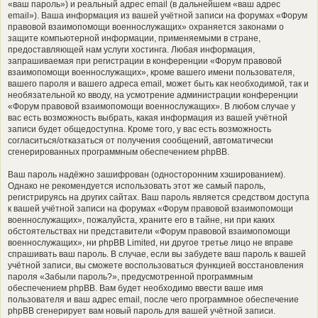
«ваш пароль») и реальный адрес email (в дальнейшем «ваш адрес
email»). Ваша информация из вашей учётной записи на форумах «Форум
правовой взаимопомощи военнослужащих» охраняется законами о
защите компьютерной информации, применяемыми в стране,
предоставляющей нам услуги хостинга. Любая информация,
запрашиваемая при регистрации в конференции «Форум правовой
взаимопомощи военнослужащих», кроме вашего имени пользователя,
вашего пароля и вашего адреса email, может быть как необходимой, так и
необязательной ко вводу, на усмотрение администрации конференции
«Форум правовой взаимопомощи военнослужащих». В любом случае у
вас есть возможность выбрать, какая информация из вашей учётной
записи будет общедоступна. Кроме того, у вас есть возможность
согласиться/отказаться от получения сообщений, автоматически
сгенерированных программным обеспечением phpBB.
Ваш пароль надёжно зашифрован (односторонним хэшированием).
Однако не рекомендуется использовать этот же самый пароль,
регистрируясь на других сайтах. Ваш пароль является средством доступа
к вашей учётной записи на форумах «Форум правовой взаимопомощи
военнослужащих», пожалуйста, храните его в тайне, ни при каких
обстоятельствах ни представители «Форум правовой взаимопомощи
военнослужащих», ни phpBB Limited, ни другое третье лицо не вправе
спрашивать ваш пароль. В случае, если вы забудете ваш пароль к вашей
учётной записи, вы сможете воспользоваться функцией восстановления
пароля «Забыли пароль?», предусмотренной программным
обеспечением phpBB. Вам будет необходимо ввести ваше имя
пользователя и ваш адрес email, после чего программное обеспечение
phpBB сгенерирует вам новый пароль для вашей учётной записи.