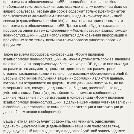
программным обеспечением phpBB определённого числа cookies
(небольшие текстовые файлы, загружаемые в папку временных файлов
вашего браузера). Первые две cookie содержат только идентификатор
пользователя (в дальнейшем «user-id») и идентификатор анонимной
сессии (в дальнейшем «session-id»), автоматически присвоенные вам
программным обеспечением phpBB. Третья cookie будет создана после
просмотра одной из тем конференции «Форум правовой взаимопомощи
военнослужащих» и будет использоваться для хранения информации о
прочтённых вами темах, повышая таким образом удобство работы с
форумами.
Также во время просмотра конференции «Форум правовой
взаимопомощи военнослужащих» мы можем установить cookies, внешние
по отношению к программному обеспечению phpBB, однако они выходят
за рамки этого документа, целью которого является рассмотрение
страниц, созданных исключительно программным обеспечением phpBB.
Вторым источником получения вашей информации являются данные,
которые вы отправляете на форум. Этими данными могут быть, но не
исчерпываются, следующие данные: сообщения, размещённые под
учётной записью Гостя (в дальнейшем «анонимные сообщения»),
данные, указанные при регистрации в конференции «Форум правовой
взаимопомощи военнослужащих» (в дальнейшем «ваша учётная запись»)
и сообщения, оставленные вами после регистрации и авторизации (в
дальнейшем «ваши сообщения»).
Ваша учётная запись будет содержать, как минимум, однозначно
идентифицируемое имя (в дальнейшем «ваше имя пользователя»),
индивидуальный пароль для входа под вашей учётной записью (далее